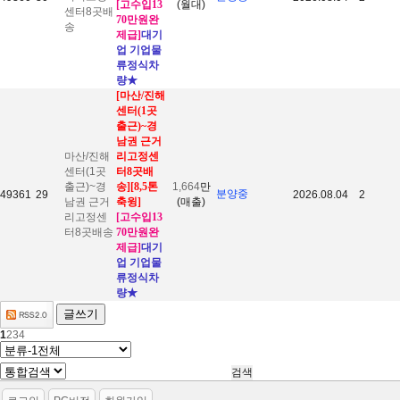
[고수입13
(월대)
센터8곳배
70만원완
송
제급]
대기
업 기업물
류정식차
량
★
[마산/진해
센터(1곳
출근)~경
남권 근거
마산/진해
리고정센
센터(1곳
터8곳배
출근)~경
송
][8,5톤
1,664
만
분양중
49361
29
2026.08.04
2
남권 근거
축윙]
(매출)
리고정센
[고수입13
터8곳배송
70만원완
제급]
대기
업 기업물
류정식차
량
★
글쓰기
1
2
3
4