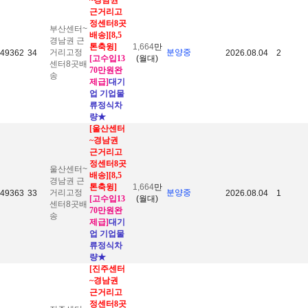
~경남권
근거리고
정센터8곳
부산센터~
배송
][8,5
경남권 근
톤축윙]
1,664
만
거리고정
분양중
49362
34
2026.08.04
2
[고수입13
(월대)
센터8곳배
70만원완
송
제급]
대기
업 기업물
류정식차
량
★
[울산센터
~경남권
근거리고
정센터8곳
울산센터~
배송
][8,5
경남권 근
톤축윙]
1,664
만
거리고정
분양중
49363
33
2026.08.04
1
[고수입13
(월대)
센터8곳배
70만원완
송
제급]
대기
업 기업물
류정식차
량
★
[진주센터
~경남권
근거리고
정센터8곳