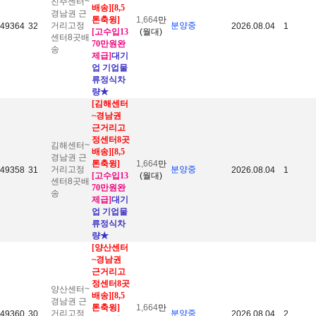
진주센터~
배송
][8,5
경남권 근
톤축윙]
1,664
만
거리고정
분양중
49364
32
2026.08.04
1
[고수입13
(월대)
센터8곳배
70만원완
송
제급]
대기
업 기업물
류정식차
량
★
[김해센터
~경남권
근거리고
정센터8곳
김해센터~
배송
][8,5
경남권 근
톤축윙]
1,664
만
거리고정
분양중
49358
31
2026.08.04
1
[고수입13
(월대)
센터8곳배
70만원완
송
제급]
대기
업 기업물
류정식차
량
★
[양산센터
~경남권
근거리고
정센터8곳
양산센터~
배송
][8,5
경남권 근
톤축윙]
1,664
만
거리고정
분양중
49360
30
2026.08.04
2