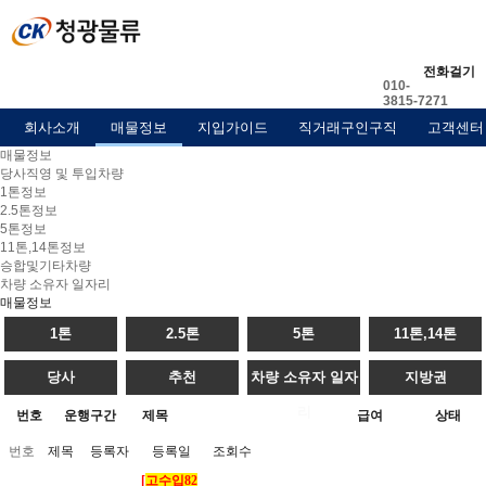
전화걸기
010-
3815-7271
회사소개
매물정보
지입가이드
직거래구인구직
고객센터
매물정보
당사직영 및 투입차량
1톤정보
2.5톤정보
5톤정보
11톤,14톤정보
승합및기타차량
차량 소유자 일자리
매물정보
1톤
2.5톤
5톤
11톤,14톤
당사
추천
차량 소유자 일자
지방권
리
번호
운행구간
제목
급여
상태
번호
제목
등록자
등록일
조회수
[
고수입82