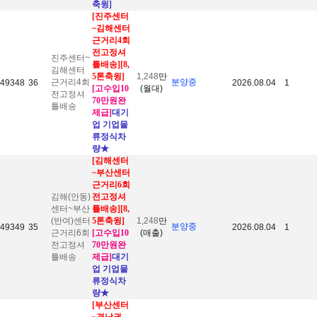
축윙]
[진주센터
~김해센터
근거리4회
전고정셔
진주센터~
틀배송
][8,
김해센터
5톤축윙]
1,248
만
근거리4회
분양중
49348
36
2026.08.04
1
[고수입10
(월대)
전고정셔
70만원완
틀배송
제급]
대기
업 기업물
류정식차
량
★
[김해센터
~부산센터
근거리6회
김해(안동)
전고정셔
센터~부산
틀배송
][8,
(반여)센터
5톤축윙]
1,248
만
분양중
49349
35
2026.08.04
1
근거리6회
[고수입10
(매출)
전고정셔
70만원완
틀배송
제급]
대기
업 기업물
류정식차
량
★
[부산센터