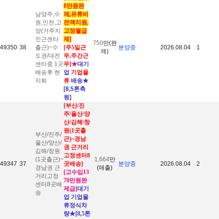
0만원완
남양주,수
제
,
유류비
원,인천,고
전액지원,
양(거주지
고정월급
인근센타
제]
750
만(완
49350
38
출근)~수
[주5일근
분양중
2026.08.04
1
제)
도권/대전
무,주간근
센터중 1곳
무]
★
대기
배송후 현
업
기업물
지퇴
류
배송
★
[8,5톤축
윙]
[부산/진
주/울산/양
산/김해/창
원(1곳출
부산/진주/
근)~경남
울산/양산/
권 근거리
김해/창원
고정센터8
(1곳출근)~
1,664
만
49347
37
곳배송
]
분양중
2026.08.04
2
경남권 근
(매출)
[고수입13
거리고정
70만원완
센터8곳배
제급]
대기
송
업 기업물
류정식차
량
★[8,5톤