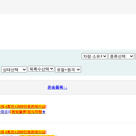
운송품목↑↓
제,4회전시800만원완제이상
]
참조)]
[동방물류]정식차량
★
제,4회전시800만원완제이상
]