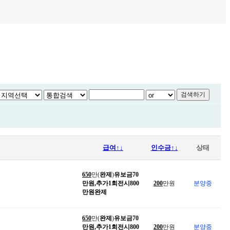
급여↑↓
인수금↑↓
상태
650
만(
완제
)
유보금70
만원,추가1회전시800
200
만원
분양중
만원완제
650
만(
완제
)
유보금70
만원,추가1회전시800
200
만원
분양중