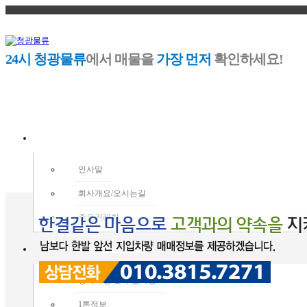
24시 청광물류
에서 매물을
가장 먼저
확인하세요!
회사소개
인사말
회사개요/오시는길
주요거래처
매물정보
당사직영 및 투입차량
1톤정보