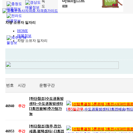
차량 소유자 일자리
HOME
매물정보
차량 소유자 일자리
번호
시간
운행구간
[하단참조]수도권동방
센타~수도권동방센타
[선탑후결정,5톤완제,3회전시650
만원완
46940
주간
[3회전왕복]추가탕가
[
주5일근무
,수도권동방센타3회전배송(하단
능
[하단참조]청주,천안,
[선탑후결정,5톤완제,3회전시650
만원완
46953
주간
세종,평택센타/~[3회전