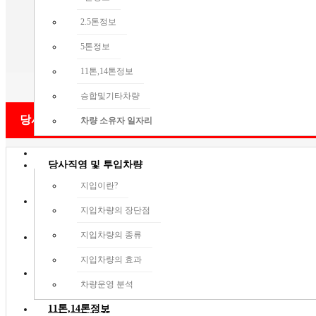
2.5톤정보
5톤정보
11톤,14톤정보
승합및기타차량
당사 톤수별 매물정보
차량 소유자 일자리
지입가이드
당사직영 및 투입차량
지입이란?
1톤정보
지입차량의 장단점
지입차량의 종류
2.5톤정보
지입차량의 효과
5톤정보
차량운영 분석
11톤,14톤정보
직거래구인구직