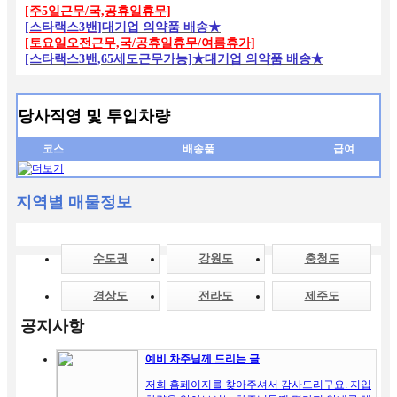
[주5일근무/국,공휴일휴무]
[
스타랙스3밴
]
대기업 의약품 배송★
[토요일오전근무,국/공휴일휴무/여름휴가]
[스타랙스3밴,65세도근무가능]★대기업 의약품 배송★
당사직영 및 투입차량
코스
배송품
급여
지역별 매물정보
수도권
강원도
충청도
경상도
전라도
제주도
공지사항
예비 차주님께 드리는 글
저희 홈페이지를 찾아주셔서 감사드리구요. 지입