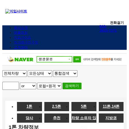
전화걸기
010-
회사소개
3815-7271
매물정보
지입가이드
직거래구인구직
고객센터
검색하기
1톤
2.5톤
5톤
11톤,14톤
당사
추천
차량 소유자 일
지방권
1톤 차량정보
자리