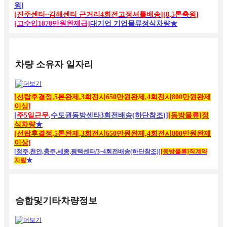
윙]
[진주센터~김해센터 근거리4회전고정셔틀배송
][8,5톤축윙]
[고수입1070만원완제급]
대기업 기업물류정식차량
★
차량 소유자 일자리
[선탑후결정,5톤완제,3회전시650
만원완제,4회전시800만원완제
이상
]
[
주5일근무
,수도권동방센타3회전배송(하단참조)]
[동방물류]정
식차량
★
[선탑후결정,5톤완제,3회전시650
만원완제,4회전시800만원완제
이상
]
[
청주,천안,충주,세종,평택센타
/
3~4회전배송(하단참조)]
[동방물류]직계약
차량
★
승합및기타차량정보