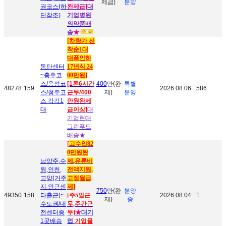
제급)
분양
권코스(하
완제급
]
대
단참조)
기업병원
의약품배
송
★
[차량가 선
착순1대
대폭인하
동탄센터
17년식 24
~충주코
00만원]
스/음성코
[1톤6시간
400
만(완
특별
48278
159
2026.08.06
586
스/청주코
근무/400
제)
분양
스 각각1
만원완제
대
급이상]
대
기업현대
그린푸드
배송
★
[
고수입82
0만원완
남양주,수
제
,
유류비
원,인천,
전액지원,
고양(거주
고정월급
지 인근센
제]
750
만(완
분양
49350
158
타출근)~
[주5일근
2026.08.04
1
제)
중
수도권/대
무,주간근
전센터중
무]
★
대기
1곳배송
업
기업물