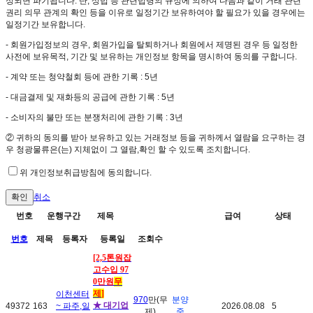
성되면 파기됩니다. 단, 상법 등 관련법령의 규정에 의하여 다음과 같이 거래 관련
권리 의무 관계의 확인 등을 이유로 일정기간 보유하여야 할 필요가 있을 경우에는
일정기간 보유합니다.
- 회원가입정보의 경우, 회원가입을 탈퇴하거나 회원에서 제명된 경우 등 일정한
사전에 보유목적, 기간 및 보유하는 개인정보 항목을 명시하여 동의를 구합니다.
- 계약 또는 청약철회 등에 관한 기록 : 5년
- 대금결제 및 재화등의 공급에 관한 기록 : 5년
- 소비자의 불만 또는 분쟁처리에 관한 기록 : 3년
② 귀하의 동의를 받아 보유하고 있는 거래정보 등을 귀하께서 열람을 요구하는 경
우 청광물류은(는) 지체없이 그 열람,확인 할 수 있도록 조치합니다.
위 개인정보취급방침에 동의합니다.
취소
번호
운행구간
제목
급여
상태
번호
제목
등록자
등록일
조회수
[2,5톤원잡
고수입 97
0만원
무
제
]
이천센터
970
만(무
분양
★ 대기업
49372
163
~ 파주,일
2026.08.08
5
제)
중