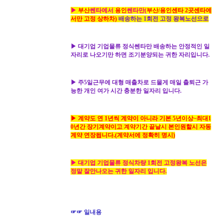
▶
부산
쎈타에서
용인
쎈타만(
부산
/
용인
센타 2곳센타에
서만 고정 상하차)
배송하는 1회전 고정 왕복노선으로
▶ 대기업 기업물류 정식쎈타만 배송하는 안정적인 일
자리로 나오기만 하면 조기분양되는 귀한 자리입니다.
▶ 주5일근무에 대형 매출차로 드물게 매일 출퇴근 가
능한 개인 여가 시간 충분한 일자리 입니다.
▶ 계약도 연 1년씩 계약이 아니라
기본
5년이상~최대1
0년간
장기계약이고
계약기간 끝날시
본인원할시
자동
계약 연장됩니다.(계약서에 정확히 명시)
▶ 대기업 기업물류 정식차량 1회전 고정왕복 노선은
정말 잘안나오는 귀한 일자리 입니다.
☞☞ 일내용