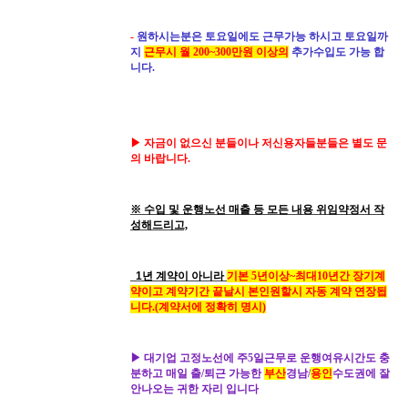
-
원하시는분은 토요일에도 근무가능 하시고 토요일까
지
근무시 월 200~300만원 이상의
추가수입도 가능 합
니다.
▶ 자금이 없으신 분들이나 저신용자들분들은 별도 문
의 바랍니다.
※
수입 및 운행노선 매출 등 모든 내용 위임약정서 작
성해드리고,
1년
계약이 아니라
기본
5년이상~최대10년간
장기계
약이고
계약기간 끝날시
본인원할시
자동 계약 연장됩
니다.(계약서에 정확히 명시)
▶
대기업 고정노선에 주5일근무로 운행여유시간도 충
분하고 매일 출/퇴근 가능한
부산
경남/
용인
수도
권
에 잘
안나오는 귀한 자리 입니다