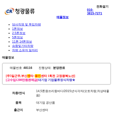
전화걸기
010-
3815-7271
매물정보
당사직영 및 투입차량
1톤정보
2.5톤정보
5톤정보
11톤,14톤정보
승합및기타차량
차량 소유자 일자리
매물정보
매물번호 :
48116
진행상태 :
분양완료
[주5일근무,부산
센
타~
용인
센타 1회전 고정왕복노선
]
[고수입1200만원완제급]
대기업 기업물류정식차량
★
14,5톤원쓰리윙바디/2015년식각자(오토차량,차상태좋
차종/연식
음)
품목
대기업 공산품
출근지
부산센터