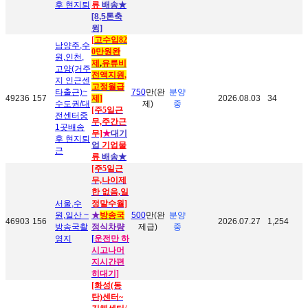
후 현지퇴
류
배송
★
[8,5톤축
윙]
[
고수입82
남양주,수
0만원완
원,인천,
제
,
유류비
고양(거주
전액지원,
지 인근센
고정월급
타출근)~
750
만(완
분양
49236
157
제]
2026.08.03
34
수도권/대
제)
중
[주5일근
전센터중
무,주간근
1곳배송
무]
★
대기
후 현지퇴
업
기업물
근
류
배송
★
[주5일근
무,나이제
한 없음,일
서울,수
정말수월]
원,일산 ~
★
방송국
500
만(완
분양
46903
156
2026.07.27
1,254
방송국촬
정식차량
제급)
중
영지
[
운전만 하
시고나머
지시간편
히대기]
[화성(동
탄)센터~