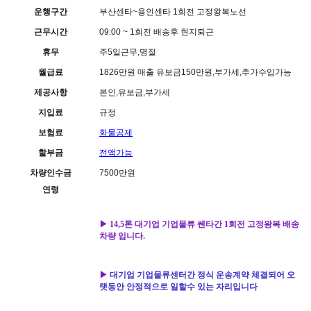
운행구간
부산센타~용인센타 1회전 고정왕복노선
근무시간
09:00 ~ 1회전 배송후 현지퇴근
휴무
주5일근무,명절
월급료
1826만원 매출 유보금150만원,부가세,추가수입가능
제공사항
본인,유보금,부가세
지입료
규정
보험료
화물공제
할부금
전액가능
차량인수금
7500만원
연령
▶ 14,5
톤 대기업 기업물류 쎈타간 1회전 고정왕복 배송
차량 입니다.
▶
대기업 기업물류센터간
정식 운송계약 체결되어 오
랫동안 안정적으로 일할수 있는 자리입니다