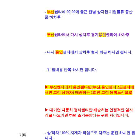
-
부산
쎈타에 09:00에 출근 전날 상차한 기업물류 공산
품 하차후
-
부산
쎈타에서 다시 상차후 경기
용인
쎈타에 하차후
- 다시
용인
센타에서 상차후 현지 퇴근 하시면 됩니다.
- 위 일내용 반복 하시면 됩니다.
▶
부산
쎈타에서
용인
쎈타만(
부산
/
용인
센타 2곳센타에
서만 고정 상하차) 배송하는 1회전 고정 왕복노선으로
▶ 대기업 자동차 정식쎈타만 배송하는 안정적인 일자
리로 나오기만 하면 조기분양되는 귀한 자리입니다.
- 상/하차 100% 지게차 작업으로 차주는 운전 하시면 됩
기타
니다.