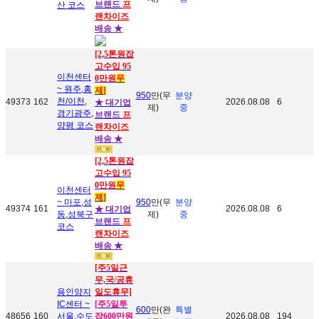
브랜드
프
산 코스
랜차이즈
배송 ★
[2,5톤원잡
고수입 95
이천센터
0만원
무
~ 원주,홍
제
]
950
만(무
분양
천/이천,
49373
162
2026.08.08
6
★ 대기업
제)
중
경기광주,
브랜드
프
양평 코스
랜차이즈
배송 ★
[2,5톤원잡
고수입 95
0만원
무
이천센터
제
]
~ 마포,성
950
만(무
분양
49374
161
2026.08.08
6
★ 대기업
동,성북구
제)
중
브랜드
프
코스
랜차이즈
배송 ★
[주5일근
무,국/공휴
용인양지
일도휴무]
IC센터 ~
[
주5일투
600
만(완
특별
48656
160
서울,수도
잡600만원
2026.08.08
194