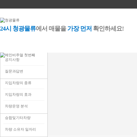
24시 청광물류
에서 매물을
가장 먼저
확인하세요!
회사소개
매물정보
인사말
당사직영 및 투입차량
지입이란?
공지사항
회사개요/오시는길
1톤정보
지입차량의 장단점
질문과답변
주요거래처
2.5톤정보
지입차량의 종류
5톤정보
지입차량의 효과
11톤,14톤정보
차량운영 분석
승합및기타차량
차량 소유자 일자리