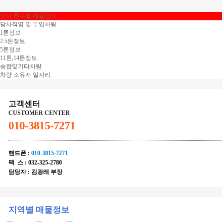
당사 톤수별 매물정보
당사직영 및 투입차량
1톤정보
2.5톤정보
5톤정보
11톤,14톤정보
승합및기타차량
차량 소유자 일자리
고객센터
CUSTOMER CENTER
010-3815-7271
핸드폰 :
010-3815-7271
팩 스 : 032-325-2780
담당자 :
김광래 부장
지역별 매물정보