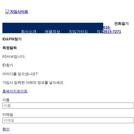
전화걸기
010-
회사소개
매물정보
지입가이드
직거래구인구직
3815-7271
ID&PW찾기
회원탈퇴
h3서브입니다.
ID찾기
아이디를 잊으셨나요?
가입시 입력한 아래의 정보를 넣으세요.
홈페이지로이동
이름
이메일
확인